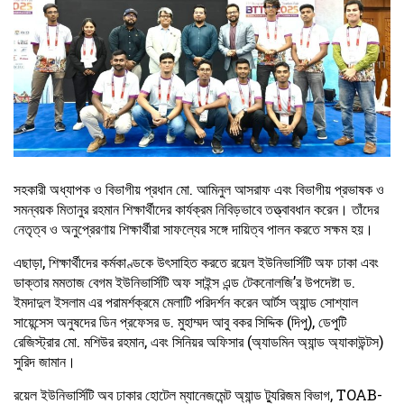
সহকারী অধ্যাপক ও বিভাগীয় প্রধান মো. আমিনুল আসরাফ এবং বিভাগীয় প্রভাষক ও
সমন্বয়ক মিতানুর রহমান শিক্ষার্থীদের কার্যক্রম নিবিড়ভাবে তত্ত্বাবধান করেন। তাঁদের
নেতৃত্ব ও অনুপ্রেরণায় শিক্ষার্থীরা সাফল্যের সঙ্গে দায়িত্ব পালন করতে সক্ষম হয়।
এছাড়া, শিক্ষার্থীদের কর্মকাণ্ডকে উৎসাহিত করতে রয়েল ইউনিভার্সিটি অফ ঢাকা এবং
ডাক্তার মমতাজ বেগম ইউনিভার্সিটি অফ সাইন্স এন্ড টেকনোলজি’র উপদেষ্টা ড.
ইমদাদুল ইসলাম এর পরামর্শক্রমে মেলাটি পরিদর্শন করেন আর্টস অ্যান্ড সোশ্যাল
সায়েন্সেস অনুষদের ডিন প্রফেসর ড. মুহাম্মদ আবু বকর সিদ্দিক (দিপু), ডেপুটি
রেজিস্ট্রার মো. মশিউর রহমান, এবং সিনিয়র অফিসার (অ্যাডমিন অ্যান্ড অ্যাকাউন্টস)
সুরিদ জামান।
রয়েল ইউনিভার্সিটি অব ঢাকার হোটেল ম্যানেজমেন্ট অ্যান্ড ট্যুরিজম বিভাগ, TOAB-