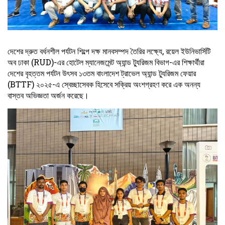
দেশের দ্রুত বর্ধনশীল পর্যটন শিল্পে দক্ষ মানবসম্পদ তৈরির লক্ষ্যে, রয়েল ইউনিভার্সিটি
অব ঢাকা (RUD)-এর হোটেল ম্যানেজমেন্ট অ্যান্ড ট্যুরিজম বিভাগ-এর শিক্ষার্থীরা
দেশের বৃহত্তম পর্যটন উৎসব ১৩তম বাংলাদেশ ট্রাভেল অ্যান্ড ট্যুরিজম ফেয়ার
(BTTF) ২০২৫-এ স্বেচ্ছাসেবক হিসেবে সক্রিয় অংশগ্রহণ করে এক অনন্য
বাস্তব অভিজ্ঞতা অর্জন করেছে।