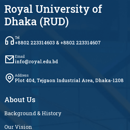
Royal University of
Dhaka (RUD)
Tel
+8802 223314603 & +8802 223314607
Email
info@royal.edu.bd
Address
Plot 404, Tejgaon Industrial Area, Dhaka-1208
About Us
Background & History
Our Vision